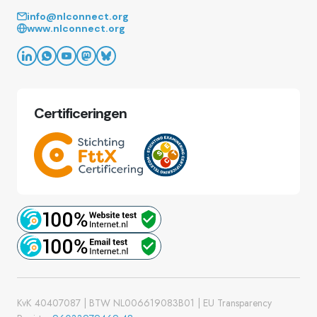
info@nlconnect.org
www.nlconnect.org
Certificeringen
KvK 40407087
| BTW NL006619083B01
| EU Transparency