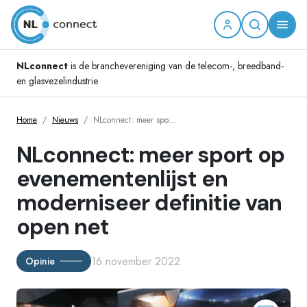
NLconnect
is de branchevereniging van de telecom-, breedband-
en glasvezelindustrie
Home
Nieuws
NLconnect: meer spo…
NLconnect: meer sport op
evenementenlijst en
moderniseer definitie van
open net
16 november 2022
Opinie