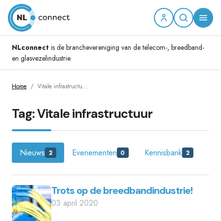
NLconnect
is de branchevereniging van de telecom-, breedband-
en glasvezelindustrie
Home
Vitale infrastructu…
Tag: Vitale infrastructuur
Nieuws
Evenementen
Kennisbank
2
0
2
Trots op de breedbandindustrie!
03 april 2020